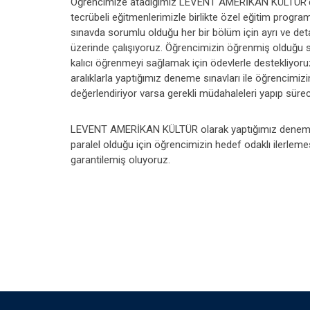
Öğrencimize atadığımız LEVENT AMERİKAN KÜLTÜR’d
tecrübeli eğitmenlerimizle birlikte özel eğitim progra
sınavda sorumlu olduğu her bir bölüm için ayrı ve detay
üzerinde çalışıyoruz. Öğrencimizin öğrenmiş olduğu s
kalıcı öğrenmeyi sağlamak için ödevlerle destekliyoruz
aralıklarla yaptığımız deneme sınavları ile öğrencimizi
değerlendiriyor varsa gerekli müdahaleleri yapıp sürec
LEVENT AMERİKAN KÜLTÜR olarak yaptığımız deneme sına
paralel olduğu için öğrencimizin hedef odaklı ilerlemes
garantilemiş oluyoruz.