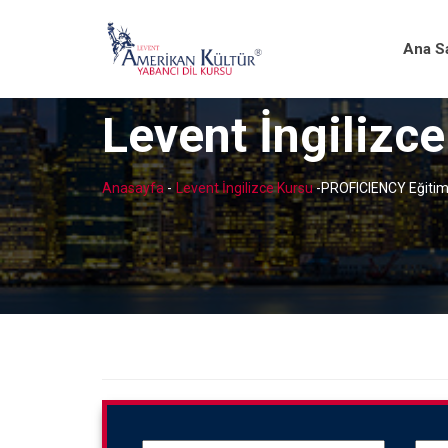
Ana S
Levent İngilizc
Anasayfa
-
Levent İngilizce Kursu
-
PROFICIENCY Eğitim