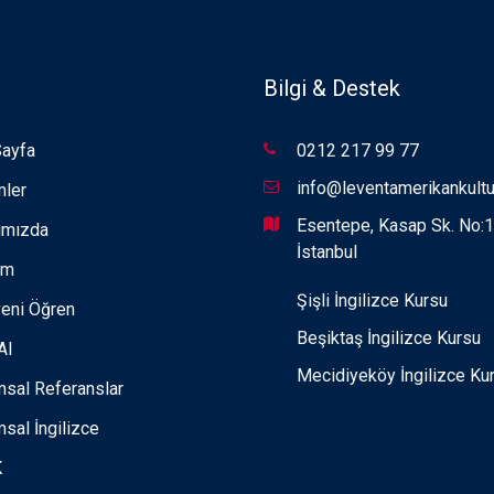
Bilgi & Destek
Sayfa
0212 217 99 77
info@leventamerikankult
mler
Esentepe, Kasap Sk. No:14
ımızda
İstanbul
im
Şişli İngilizce Kursu
eni Öğren
Beşiktaş İngilizce Kursu
Al
Mecidiyeköy İngilizce Ku
sal Referanslar
sal İngilizce
K