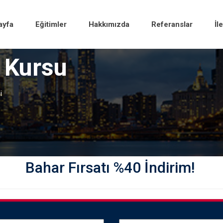
ayfa
Eğitimler
Hakkımızda
Referanslar
İl
e Kursu
i
Bahar Fırsatı %40 İndirim!