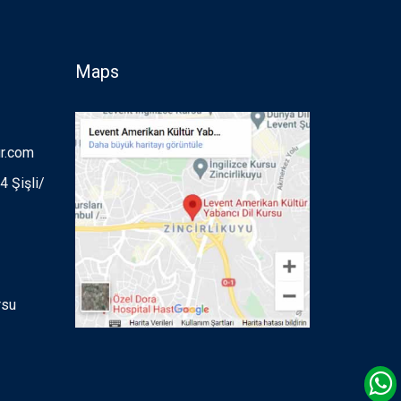
Maps
ur.com
 Şişli/
rsu